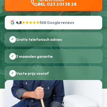
NU BEREIKBAAR
BEL 023 201 38 28
4,8
★★★★★
568 Google reviews
✓
Gratis telefonisch advies
✓
3 maanden garantie
✓
Vaste prijs vooraf