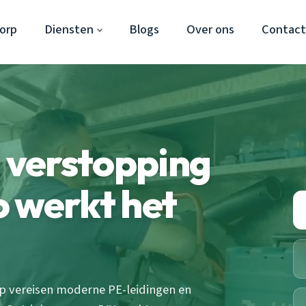
orp
Diensten
Blogs
Over ons
Contac
l verstopping
 werkt het
rp vereisen moderne PE-leidingen en