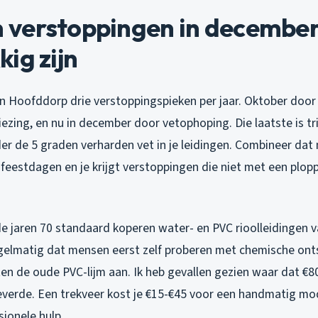
verstoppingen in december
ig zijn
 in Hoofddorp drie verstoppingspieken per jaar. Oktober door
iezing, en nu in december door vetophoping. Die laatste is tri
r de 5 graden verharden vet in je leidingen. Combineer da
 feestdagen en je krijgt verstoppingen die niet met een plop
de jaren 70 standaard koperen water- en PVC rioolleidingen
regelmatig dat mensen eerst zelf proberen met chemische ont
ten de oude PVC-lijm aan. Ik heb gevallen gezien waar dat €8
verde. Een trekveer kost je €15-€45 voor een handmatig mode
sionele hulp.