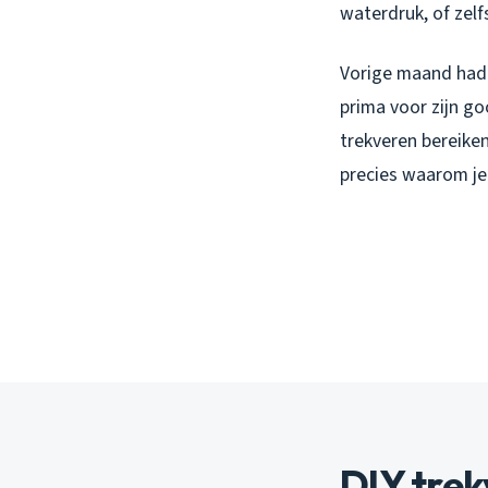
waterdruk, of zelf
Vorige maand had i
prima voor zijn g
trekveren bereiken
precies waarom je
DIY trek