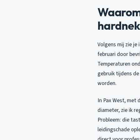
Waarom 
hardnekk
Volgens mij zie je
februari door bevr
Temperaturen onde
gebruik tijdens de
worden.
In Pax West, met 
diameter, zie ik 
Probleem: die tas
leidingschade ople
direct voor profes