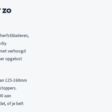
 zo
 herfstbladeren,
cky.
t met verhoogd
per opgelost
 van 125-160mm
stoppers.
00 aan
l, of je belt