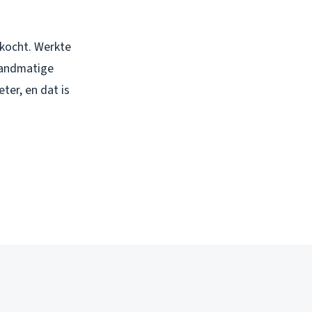
ekocht. Werkte
 Handmatige
ter, en dat is