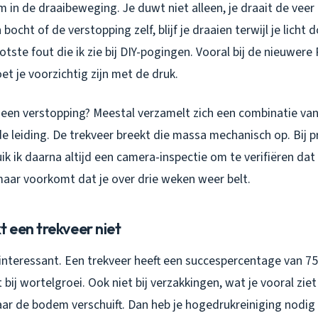
m in de draaibeweging. Je duwt niet alleen, je draait de veer 
bocht of de verstopping zelf, blijf je draaien terwijl je licht d
otste fout die ik zie bij DIY-pogingen. Vooral bij de nieuwere 
t je voorzichtig zijn met de druk.
 een verstopping? Meestal verzamelt zich een combinatie van
e leiding. De trekveer breekt die massa mechanisch op. Bij p
k ik daarna altijd een camera-inspectie om te verifiëren dat 
maar voorkomt dat je over drie weken weer belt.
 een trekveer niet
 interessant. Een trekveer heeft een succespercentage van 7
 bij wortelgroei. Ook niet bij verzakkingen, wat je vooral zie
r de bodem verschuift. Dan heb je hogedrukreiniging nodig