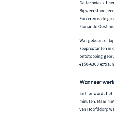
De techniek zit he
Bij weerstand, een 
Forceren is de gro
Floriande Oost moe
Wat gebeurt er bij
zeeprestanten in d
ontstopping gebrui
€150-€300 extra, 
Wanneer werkt
En hier wordt het
minuten. Maar niet
van Hoofddorp waa