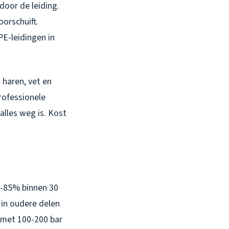
door de leiding.
oorschuift.
PE-leidingen in
 haren, vet en
rofessionele
alles weg is. Kost
5-85% binnen 30
t in oudere delen
 met 100-200 bar