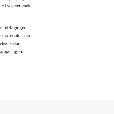
ele trekveer vaak
en uitdagingen
 materialen zijn
rekveer dan
 koppelingen.