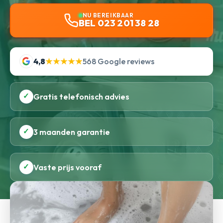
NU BEREIKBAAR
BEL 023 201 38 28
4,8
★★★★★
568 Google reviews
✓
Gratis telefonisch advies
✓
3 maanden garantie
✓
Vaste prijs vooraf