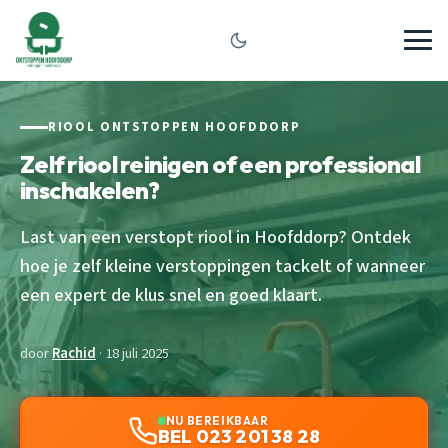
RIOOL ONTSTOPPEN HOOFDDORP
Zelf riool reinigen of een professional
inschakelen?
Last van een verstopt riool in Hoofddorp? Ontdek
hoe je zelf kleine verstoppingen tackelt of wanneer
een expert de klus snel en goed klaart.
door
Rachid
· 18 juli 2025
NU BEREIKBAAR
BEL 023 201 38 28