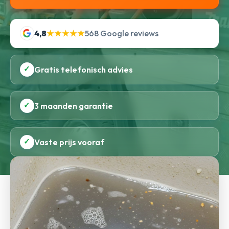
4,8
★★★★★
568 Google reviews
✓
Gratis telefonisch advies
✓
3 maanden garantie
✓
Vaste prijs vooraf