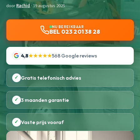
door
Rachid
· 19 augustus 2025
NU BEREIKBAAR
BEL 023 201 38 28
4,8
★★★★★
568 Google reviews
✓
Gratis telefonisch advies
✓
3 maanden garantie
✓
Vaste prijs vooraf