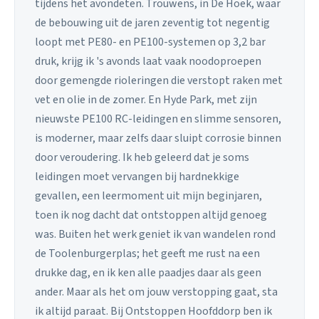
tijdens het avondeten. Trouwens, in De Hoek, waar
de bebouwing uit de jaren zeventig tot negentig
loopt met PE80- en PE100-systemen op 3,2 bar
druk, krijg ik 's avonds laat vaak noodoproepen
door gemengde rioleringen die verstopt raken met
vet en olie in de zomer. En Hyde Park, met zijn
nieuwste PE100 RC-leidingen en slimme sensoren,
is moderner, maar zelfs daar sluipt corrosie binnen
door veroudering. Ik heb geleerd dat je soms
leidingen moet vervangen bij hardnekkige
gevallen, een leermoment uit mijn beginjaren,
toen ik nog dacht dat ontstoppen altijd genoeg
was. Buiten het werk geniet ik van wandelen rond
de Toolenburgerplas; het geeft me rust na een
drukke dag, en ik ken alle paadjes daar als geen
ander. Maar als het om jouw verstopping gaat, sta
ik altijd paraat. Bij Ontstoppen Hoofddorp ben ik