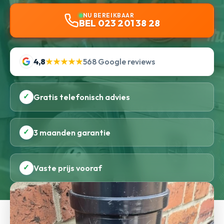
NU BEREIKBAAR
BEL 023 201 38 28
4,8
★★★★★
568 Google reviews
✓
Gratis telefonisch advies
✓
3 maanden garantie
✓
Vaste prijs vooraf