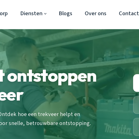
orp
Diensten
Blogs
Over ons
Contac
et ontstoppen
eer
 Ontdek hoe een trekveer helpt en
oor snelle, betrouwbare ontstopping.