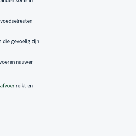
elanden soms in
 voedselresten
 die gevoelig zijn
fvoeren nauwer
afvoer
reikt en