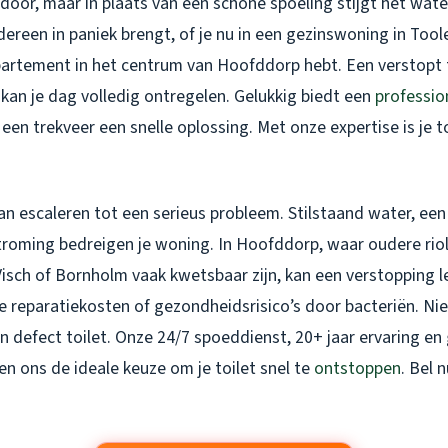
t door, maar in plaats van een schone spoeling stijgt het wat
edereen in paniek brengt, of je nu in een gezinswoning in To
artement in het centrum van Hoofddorp hebt. Een verstopt t
kan je dag volledig ontregelen. Gelukkig biedt een
professio
een trekveer een snelle oplossing. Met onze expertise is je to
an escaleren tot een serieus probleem. Stilstaand water, ee
stroming bedreigen je woning. In Hoofddorp, waar oudere riol
isch of Bornholm vaak kwetsbaar zijn, kan een verstopping l
 reparatiekosten of gezondheidsrisico’s door bacteriën. Ni
 defect toilet. Onze 24/7 spoeddienst, 20+ jaar ervaring en
n ons de ideale keuze om je toilet snel te
ontstoppen
. Bel 