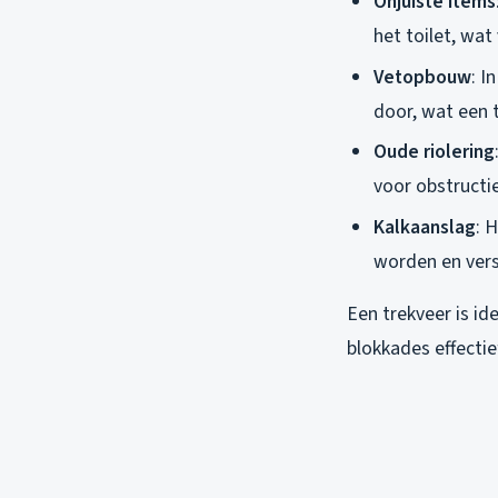
Onjuiste items
het toilet, wat
Vetopbouw
: I
door, wat een 
Oude riolering
voor obstructi
Kalkaanslag
: 
worden en ver
Een trekveer is i
blokkades effectie