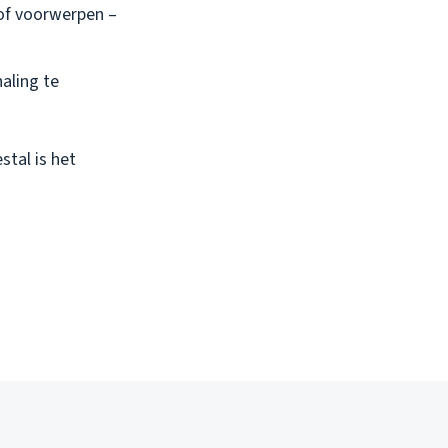
 of voorwerpen –
aling te
stal is het