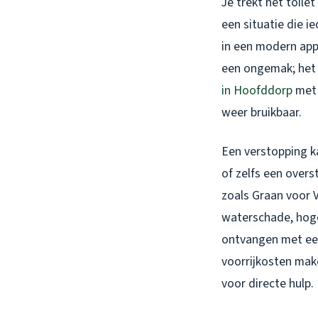
Je trekt het toile
een situatie die i
in een modern app
een ongemak; het 
in Hoofddorp
met 
weer bruikbaar.
Een verstopping k
of zelfs een over
zoals Graan voor V
waterschade, hoge
ontvangen met een
voorrijkosten make
voor directe hulp.