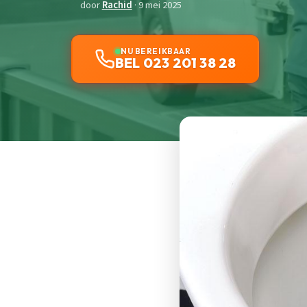
door
Rachid
· 9 mei 2025
NU BEREIKBAAR
BEL 023 201 38 28