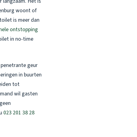
er langzaam. Het is
olenburg woont of
oilet is meer dan
nele ontstopping
ilet in no-time
n penetrante geur
eringen in buurten
eiden tot
emand wil gasten
 geen
nu
023 201 38 28