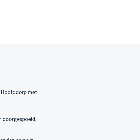
ls Hoofddorp met
:
er doorgespoeld,