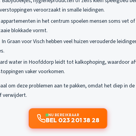
: Babydoekjes, hygiëneproducten of zelfs klein speelgoed b
 verstoppingen veroorzaakt in smalle leidingen.
n appartementen in het centrum spoelen mensen soms vet of
taaie blokkade vormt.
: In Graan voor Visch hebben veel huizen verouderde leidingen
es.
Hard water in Hoofddorp leidt tot kalkophoping, waardoor a
stoppingen vaker voorkomen.
deaal om deze problemen aan te pakken, omdat het diep in de
f verwijdert.
NU BEREIKBAAR
BEL 023 201 38 28