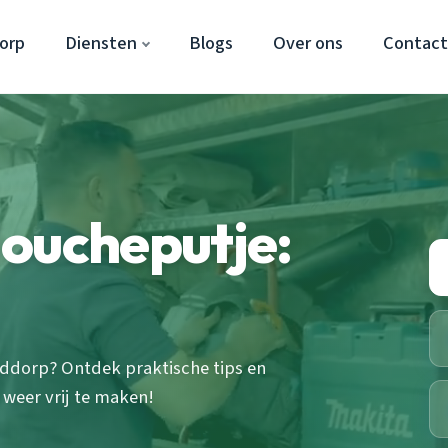
orp
Diensten
Blogs
Over ons
Contac
doucheputje:
fddorp? Ontdek praktische tips en
 weer vrij te maken!