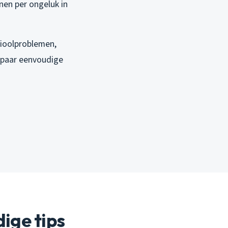
nnen per ongeluk in
rioolproblemen,
n paar eenvoudige
ige tips