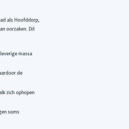
tad als Hoofddorp,
an oorzaken. Dit
kleverige massa
waardoor de
kalk zich ophopen
ingen soms