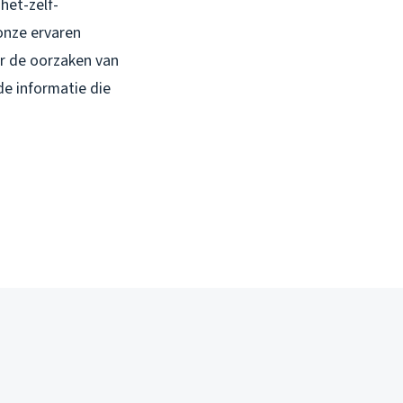
het-zelf-
onze ervaren
ar de oorzaken van
de informatie die