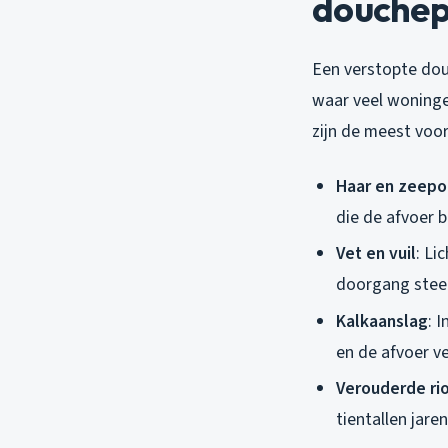
douchep
Een verstopte dou
waar veel woninge
zijn de meest vo
Haar en zeep
die de afvoer 
Vet en vuil
: Li
doorgang stee
Kalkaanslag
: 
en de afvoer v
Verouderde rio
tientallen jare