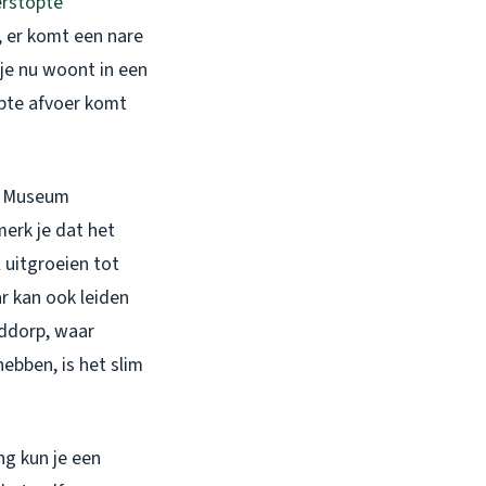
erstopte
n, er komt een nare
 je nu woont in een
pte afvoer komt
ch Museum
erk je dat het
 uitgroeien tot
r kan ook leiden
fddorp, waar
ebben, is het slim
ng kun je een