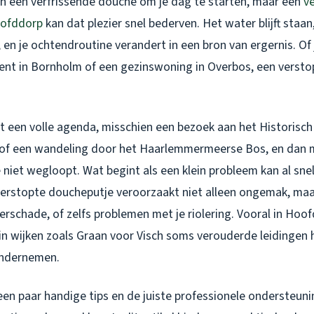
en een verfrissende douche om je dag te starten, maar een
v
oofddorp
kan dat plezier snel bederven. Het water blijft staa
, en je ochtendroutine verandert in een bron van ergernis. Of
t in Bornholm of een gezinswoning in Overbos, een versto
ebt een volle agenda, misschien een bezoek aan het Historis
f een wandeling door het Haarlemmermeerse Bos, en dan m
 niet wegloopt. Wat begint als een klein probleem kan al snel
 verstopte doucheputje veroorzaakt niet alleen ongemak, maa
rschade, of zelfs problemen met je riolering. Vooral in Hoo
n wijken zoals Graan voor Visch soms verouderde leidingen h
ondernemen.
en paar handige tips en de juiste professionele ondersteuni