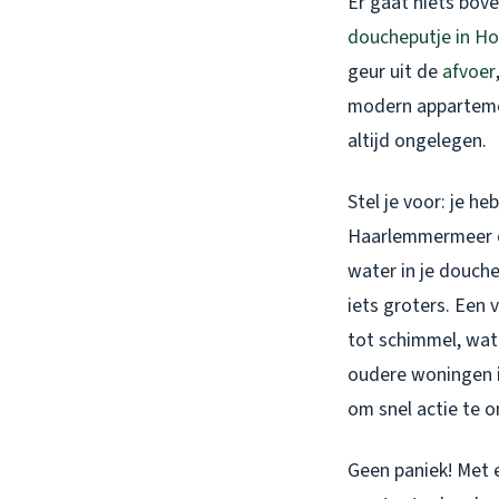
Er gaat niets bov
doucheputje in H
geur uit de
afvoer
modern appartemen
altijd ongelegen.
Stel je voor: je h
Haarlemmermeer o
water in je douche
iets groters. Een
tot schimmel, wate
oudere woningen i
om snel actie te 
Geen paniek! Met e