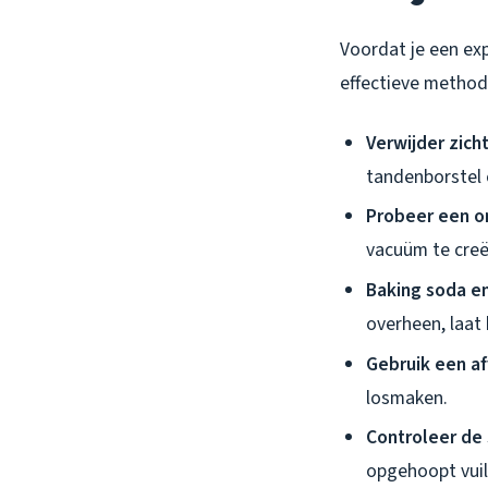
Voordat je een exp
effectieve methode
Verwijder zic
tandenborstel o
Probeer een o
vacuüm te creë
Baking soda en
overheen, laat
Gebruik een a
losmaken.
Controleer de 
opgehoopt vuil