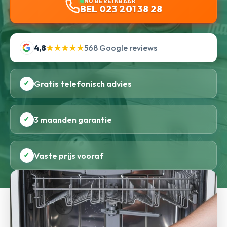
NU BEREIKBAAR
BEL 023 201 38 28
4,8
★★★★★
568 Google reviews
✓
Gratis telefonisch advies
✓
3 maanden garantie
✓
Vaste prijs vooraf