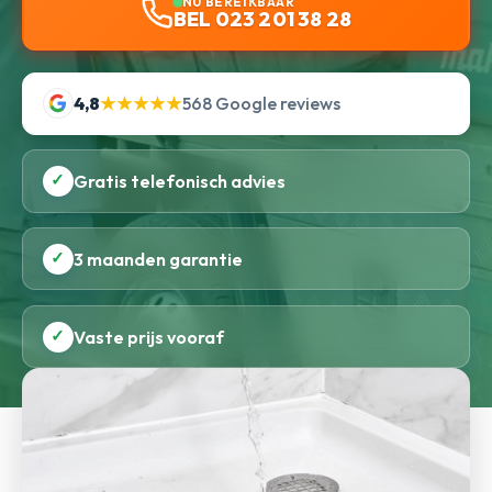
NU BEREIKBAAR
BEL 023 201 38 28
4,8
★★★★★
568 Google reviews
✓
Gratis telefonisch advies
✓
3 maanden garantie
✓
Vaste prijs vooraf