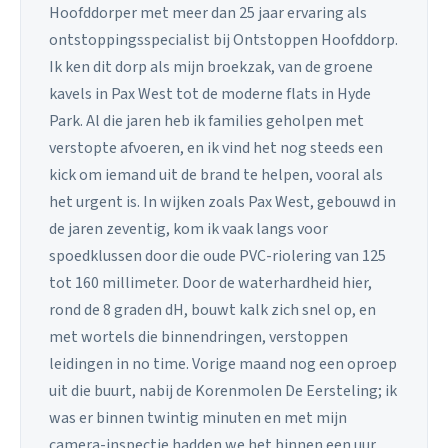
Hoofddorper met meer dan 25 jaar ervaring als
ontstoppingsspecialist bij Ontstoppen Hoofddorp.
Ik ken dit dorp als mijn broekzak, van de groene
kavels in Pax West tot de moderne flats in Hyde
Park. Al die jaren heb ik families geholpen met
verstopte afvoeren, en ik vind het nog steeds een
kick om iemand uit de brand te helpen, vooral als
het urgent is. In wijken zoals Pax West, gebouwd in
de jaren zeventig, kom ik vaak langs voor
spoedklussen door die oude PVC-riolering van 125
tot 160 millimeter. Door de waterhardheid hier,
rond de 8 graden dH, bouwt kalk zich snel op, en
met wortels die binnendringen, verstoppen
leidingen in no time. Vorige maand nog een oproep
uit die buurt, nabij de Korenmolen De Eersteling; ik
was er binnen twintig minuten en met mijn
camera-inspectie hadden we het binnen een uur