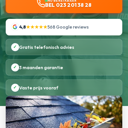
NU BEREIKBAAR
BEL 023 201 38 28
4,8
★★★★★
568 Google reviews
✓
Gratis telefonisch advies
✓
3 maanden garantie
✓
Vaste prijs vooraf