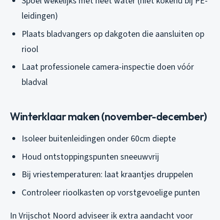
Spoel wekelijks met heet water (niet kokend bij PE-
leidingen)
Plaats bladvangers op dakgoten die aansluiten op
riool
Laat professionele camera-inspectie doen vóór
bladval
Winterklaar maken (november-december)
Isoleer buitenleidingen onder 60cm diepte
Houd ontstoppingspunten sneeuwvrij
Bij vriestemperaturen: laat kraantjes druppelen
Controleer rioolkasten op vorstgevoelige punten
In Vrijschot Noord adviseer ik extra aandacht voor