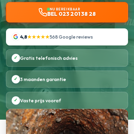
NU BEREIKBAAR
BEL 023 201 38 28
4,8
★★★★★
568 Google reviews
✓
Gratis telefonisch advies
✓
3 maanden garantie
✓
Vaste prijs vooraf