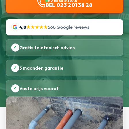
NU BEREIKBAAR
BEL 023 201 38 28
4,8
★★★★★
568 Google reviews
✓
Gratis telefonisch advies
✓
3 maanden garantie
✓
Vaste prijs vooraf