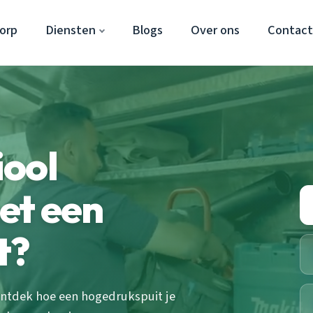
orp
Diensten
Blogs
Over ons
Contac
iool
et een
t?
Ontdek hoe een hogedrukspuit je