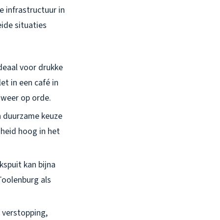
infrastructuur in
ide situaties
ideaal voor drukke
t in een café in
 weer op orde.
en duurzame keuze
mheid hoog in het
kspuit kan bijna
Toolenburg als
e verstopping,