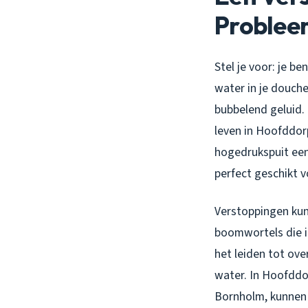
Problee
Stel je voor: je b
water in je douch
bubbelend geluid. 
leven in Hoofddorp
hogedrukspuit een 
perfect geschikt v
Verstoppingen kun
boomwortels die in
het leiden tot ov
water. In Hoofddo
Bornholm, kunnen 