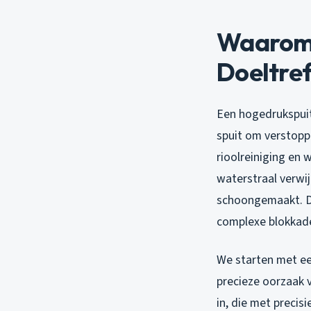
Waarom 
Doeltre
Een hogedrukspuit
spuit om verstopp
rioolreiniging
en w
waterstraal verwij
schoongemaakt. Di
complexe blokkade
We starten met ee
precieze oorzaak 
in, die met precis