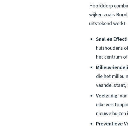
Hoofddorp combine
wijken zoals Bornh
uitstekend werkt.
Snel en Effecti
huishoudens of 
het centrum of 
Milieuvriendeli
die het milieu 
vaandel staat, 
Veelzijdig
: Van
elke verstoppi
nieuwe huizen 
Preventieve V