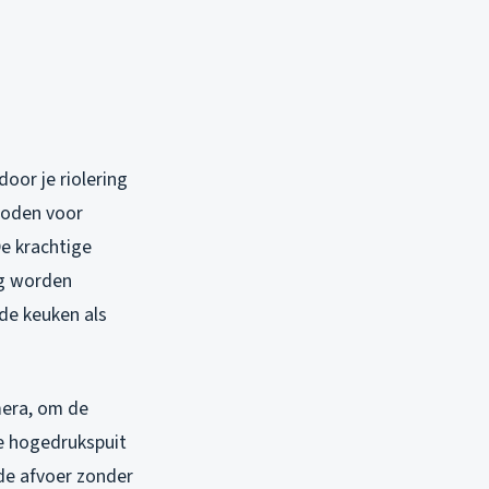
oor je riolering
hoden voor
e krachtige
dig worden
de keuken als
mera, om de
e hogedrukspuit
nde afvoer zonder