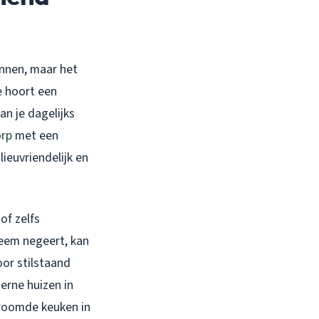
innen, maar het
je hoort een
an je dagelijks
orp
met een
ieuvriendelijk en
of zelfs
leem negeert, kan
oor stilstaand
erne huizen in
troomde keuken in