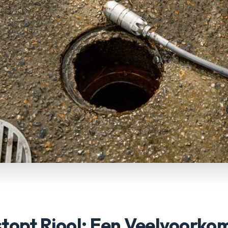
stopt Riool: Een Veelvoork