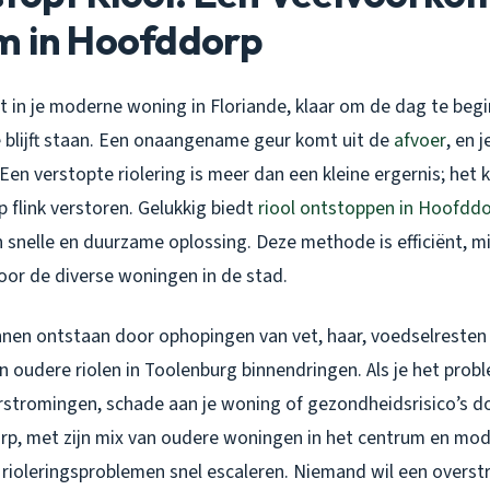
m in Hoofddorp
ent in je moderne woning in Floriande, klaar om de dag te beg
e blijft staan. Een onaangename geur komt uit de
afvoer
, en 
Een verstopte riolering is meer dan een kleine ergernis; het k
 flink verstoren. Gelukkig biedt
riool ontstoppen in Hoofdd
snelle en duurzame oplossing. Deze methode is efficiënt, mil
oor de diverse woningen in de stad.
nen ontstaan door ophopingen van vet, haar, voedselresten 
 oudere riolen in Toolenburg binnendringen. Als je het prob
erstromingen, schade aan je woning of gezondheidsrisico’s d
rp, met zijn mix van oudere woningen in het centrum en mod
rioleringsproblemen snel escaleren. Niemand wil een overs