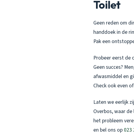
Toilet
Geen reden om dire
handdoek in de ri
Pak een ontstopper
Probeer eerst de 
Geen succes? Meng
afwasmiddel en gie
Check ook even of 
Laten we eerlijk z
Overbos, waar de l
het probleem verer
en bel ons op
023 