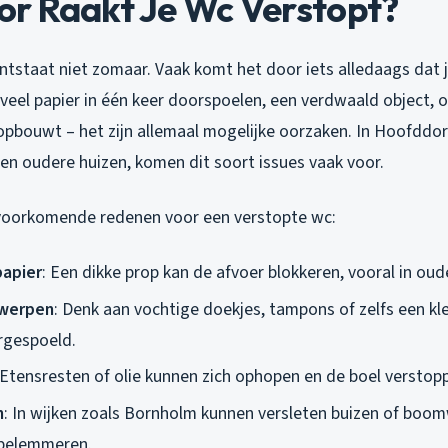
r Raakt Je Wc Verstopt?
ntstaat niet zomaar. Vaak komt het door iets alledaags dat 
 veel papier in één keer doorspoelen, een verdwaald object, 
s opbouwt – het zijn allemaal mogelijke oorzaken. In Hoofddor
n oudere huizen, komen dit soort issues vaak voor.
 voorkomende redenen voor een verstopte wc:
papier
: Een dikke prop kan de afvoer blokkeren, vooral in ou
werpen
: Denk aan vochtige doekjes, tampons of zelfs een kle
rgespoeld.
 Etensresten of olie kunnen zich ophopen en de boel verstop
n
: In wijken zoals Bornholm kunnen versleten buizen of boo
belemmeren.