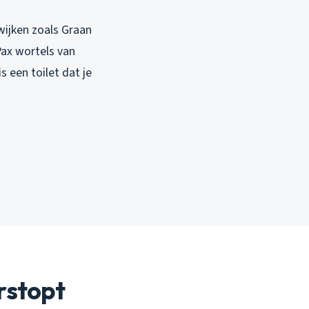
wijken zoals Graan
Pax wortels van
 een toilet dat je
rstopt