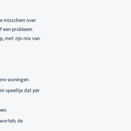
je misschien over
of een probleem
p, met zijn mix van
dere woningen.
in speeltje dat per
pen.
mwortels de