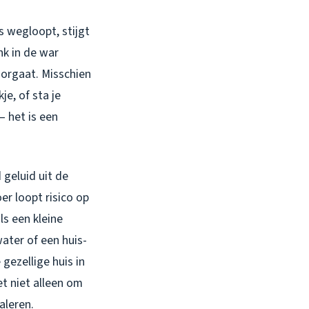
es wegloopt, stijgt
nk in de war
oorgaat. Misschien
e, of sta je
– het is een
 geluid uit de
oer loopt risico op
ls een kleine
ater of een huis-
gezellige huis in
t niet alleen om
caleren.