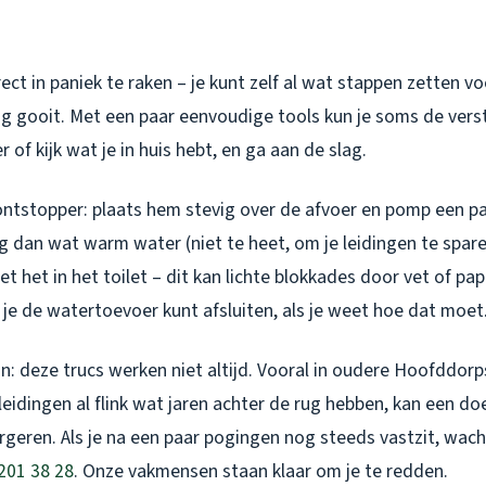
ct in paniek te raken – je kunt zelf al wat stappen zetten vo
ng gooit. Met een paar eenvoudige tools kun je soms de vers
 of kijk wat je in huis hebt, en ga aan de slag.
ontstopper: plaats hem stevig over de afvoer en pomp een pa
 dan wat warm water (niet te heet, om je leidingen te spar
t het in het toilet – dit kan lichte blokkades door vet of pap
je de watertoevoer kunt afsluiten, als je weet hoe dat moet
ijn: deze trucs werken niet altijd. Vooral in oudere Hoofddorp
eidingen al flink wat jaren achter de rug hebben, kan een do
geren. Als je na een paar pogingen nog steeds vastzit, wach
201 38 28
. Onze vakmensen staan klaar om je te redden.