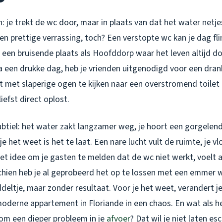
in: je trekt de wc door, maar in plaats van dat het water netj
geen prettige verrassing, toch? Een verstopte wc kan je dag fli
 een bruisende plaats als Hoofddorp waar het leven altijd d
a een drukke dag, heb je vrienden uitgenodigd voor een drankj
 met slaperige ogen te kijken naar een overstromend toilet 
liefst direct oplost.
btiel: het water zakt langzamer weg, je hoort een gorgelend
je het weet is het te laat. Een nare lucht vult de ruimte, je vl
t idee om je gasten te melden dat de wc niet werkt, voelt a
chien heb je al geprobeerd het op te lossen met een emmer w
eltje, maar zonder resultaat. Voor je het weet, verandert je 
moderne appartement in Floriande in een chaos. En wat als he
om een dieper probleem in je
afvoer
? Dat wil je niet laten es