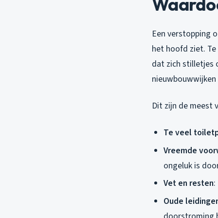
Waardoo
Een verstopping o
het hoofd ziet. Te
dat zich stilletje
nieuwbouwwijken e
Dit zijn de meest
Te veel toilet
Vreemde voor
ongeluk is doo
Vet en resten
:
Oude leidinge
doorstroming 