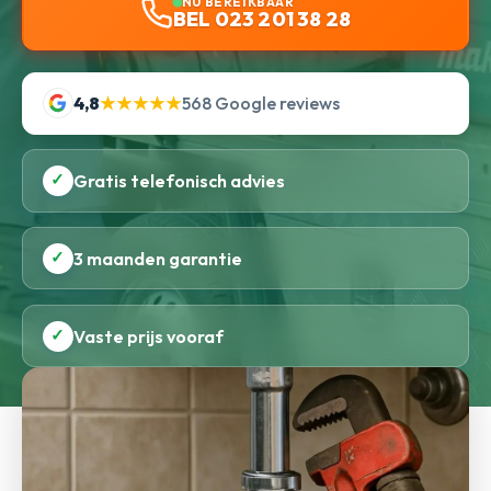
NU BEREIKBAAR
BEL 023 201 38 28
4,8
★★★★★
568 Google reviews
✓
Gratis telefonisch advies
✓
3 maanden garantie
✓
Vaste prijs vooraf