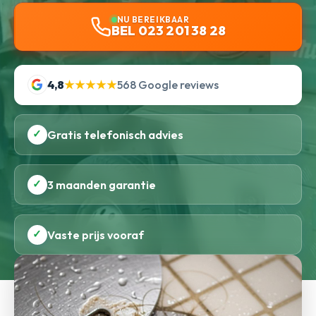
NU BEREIKBAAR
BEL 023 201 38 28
4,8
★★★★★
568 Google reviews
✓
Gratis telefonisch advies
✓
3 maanden garantie
✓
Vaste prijs vooraf