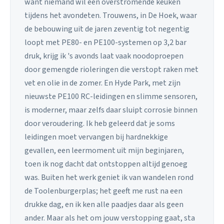
want niemand wil een overstromende keuken
tijdens het avondeten. Trouwens, in De Hoek, waar
de bebouwing uit de jaren zeventig tot negentig
loopt met PE80- en PE100-systemen op 3,2 bar
druk, krijg ik 's avonds laat vaak noodoproepen
door gemengde rioleringen die verstopt raken met
vet en olie in de zomer. En Hyde Park, met zijn
nieuwste PE100 RC-leidingen en slimme sensoren,
is moderner, maar zelfs daar sluipt corrosie binnen
door veroudering. Ik heb geleerd dat je soms
leidingen moet vervangen bij hardnekkige
gevallen, een leermoment uit mijn beginjaren,
toen ik nog dacht dat ontstoppen altijd genoeg
was. Buiten het werk geniet ik van wandelen rond
de Toolenburgerplas; het geeft me rust na een
drukke dag, en ik ken alle paadjes daar als geen
ander. Maar als het om jouw verstopping gaat, sta