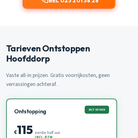
BEL 023 201 38 28
Tarieven Ontstoppen
Hoofddorp
Vaste all-in prijzen. Gratis voorrijkosten, geen
verrassingen achteraf.
24/7 SPOED
Ontstopping
115
€
eerste half uur
INCL. BTW