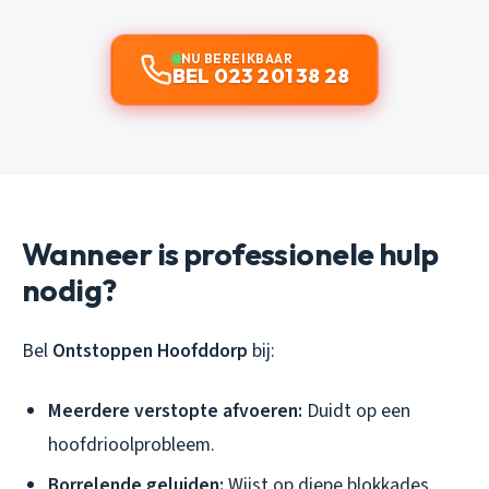
NU BEREIKBAAR
BEL 023 201 38 28
Wanneer is professionele hulp
nodig?
Bel
Ontstoppen Hoofddorp
bij:
Meerdere verstopte afvoeren:
Duidt op een
hoofdrioolprobleem.
Borrelende geluiden:
Wijst op diepe blokkades.