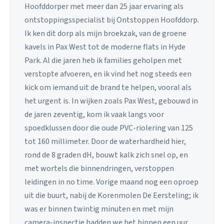
Hoofddorper met meer dan 25 jaar ervaring als
ontstoppingsspecialist bij Ontstoppen Hoofddorp.
Ik ken dit dorp als mijn broekzak, van de groene
kavels in Pax West tot de moderne flats in Hyde
Park. Al die jaren heb ik families geholpen met
verstopte afvoeren, en ik vind het nog steeds een
kick om iemand uit de brand te helpen, vooral als
het urgent is. In wijken zoals Pax West, gebouwd in
de jaren zeventig, kom ik vaak langs voor
spoedklussen door die oude PVC-riolering van 125
tot 160 millimeter. Door de waterhardheid hier,
rond de 8 graden dH, bouwt kalk zich snel op, en
met wortels die binnendringen, verstoppen
leidingen in no time. Vorige maand nog een oproep
uit die buurt, nabij de Korenmolen De Eersteling; ik
was er binnen twintig minuten en met mijn
camera-inspectie hadden we het binnen een uur