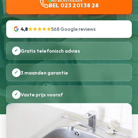
NU BEREIKBAAR
BEL 023 201 38 28
4,8
★★★★★
568 Google reviews
✓
Gratis telefonisch advies
✓
3 maanden garantie
✓
Vaste prijs vooraf