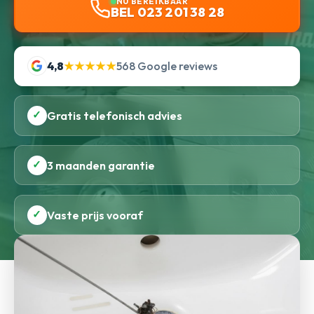
NU BEREIKBAAR
BEL 023 201 38 28
4,8
★★★★★
568 Google reviews
✓
Gratis telefonisch advies
✓
3 maanden garantie
✓
Vaste prijs vooraf